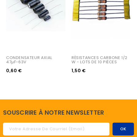
CONDENSATEUR AXIAL 
RÉSISTANCES CARBONE 1/2 
47µF-63V
W - LOTS DE 10 PIÈCES
0,60 €
1,50 €
SOUSCRIRE À NOTRE NEWSLETTER