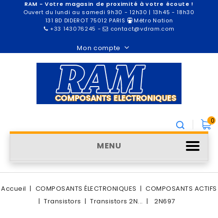
RAM - Votre magasin de proximité à votre écoute !
Ouvert du lundi au samedi 9h30 - 12h30 | 13h45 - 18h30
131 BD DIDEROT 75012 PARIS
Métro Nation
+33 143076245
-
contact@vdram.com
Mon compte
0
MENU
Accueil
COMPOSANTS ÉLECTRONIQUES
COMPOSANTS ACTIFS
Transistors
Transistors 2N...
2N697