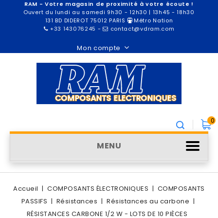
RAM - Votre magasin de proximité à votre écoute !
Ouvert du lundi au samedi 9h30 - 12h30 | 13h45 - 18h30
131 BD DIDEROT 75012 PARIS
Métro Nation
+33 143076245
-
contact@vdram.com
Mon compte
0
MENU
Accueil
COMPOSANTS ÉLECTRONIQUES
COMPOSANTS
PASSIFS
Résistances
Résistances au carbone
RÉSISTANCES CARBONE 1/2 W - LOTS DE 10 PIÈCES