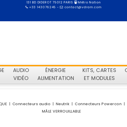
131 BD DIDEROT 75012 PARIS
Métro Nation
+33 143076245
-
contact@vdram.com
GE
AUDIO
ÉNERGIE
KITS, CARTES
VIDÉO
ALIMENTATION
ET MODULES
QUE
Connecteurs audio
Neutrik
Connecteurs Powercon
MÂLE VERROUILLABLE