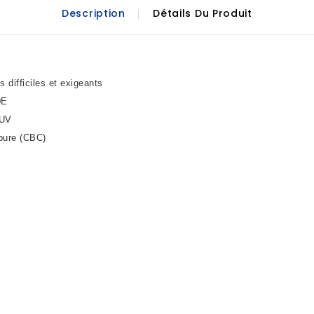
Description
Détails Du Produit
difficiles et exigeants
0E
 UV
upure (CBC)