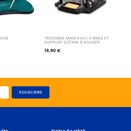
OUSE
TROISIÈME MAIN AVEC 4 BRAS ET 
SUPPORT D'ÉTAIN À SOUDER
19,90 €