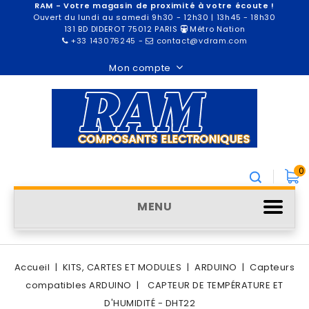
RAM - Votre magasin de proximité à votre écoute !
Ouvert du lundi au samedi 9h30 - 12h30 | 13h45 - 18h30
131 BD DIDEROT 75012 PARIS
Métro Nation
+33 143076245
-
contact@vdram.com
Mon compte
0
MENU
Accueil
KITS, CARTES ET MODULES
ARDUINO
Capteurs
compatibles ARDUINO
CAPTEUR DE TEMPÉRATURE ET
D'HUMIDITÉ - DHT22