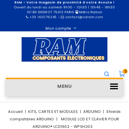
RAM - Votre magasin de proximité à votre écoute !
Ouvert du lundi au samedi 9h30 - 12h30 | 13h45 - 18h30
131 BD DIDEROT 75012 PARIS
Métro Nation
+33 143076245
-
contact@vdram.com
Mon compte
0
MENU
Accueil
KITS, CARTES ET MODULES
ARDUINO
Shields
compatibles ARDUINO
MODULE LCD ET CLAVIER POUR
ARDUINO® LCD1602 - WPSH203