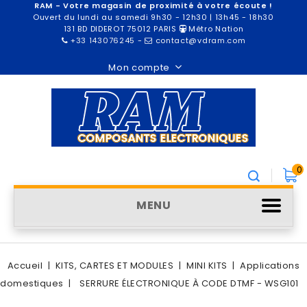
RAM - Votre magasin de proximité à votre écoute !
Ouvert du lundi au samedi 9h30 - 12h30 | 13h45 - 18h30
131 BD DIDEROT 75012 PARIS
Métro Nation
+33 143076245
-
contact@vdram.com
Mon compte
0
MENU
Accueil
KITS, CARTES ET MODULES
MINI KITS
Applications
domestiques
SERRURE ÉLECTRONIQUE À CODE DTMF - WSG101