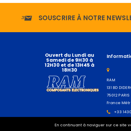
SOUSCRIRE À NOTRE NEWSL
Ouvert du Lundi au
Informati
Samedi de 9H30 à
12H30 et de 13H45 à
18H30
RAM
131 BD DIDE
75012 PARIS
France Métr
+33 143
contac
En continuant à naviguer sur ce site v