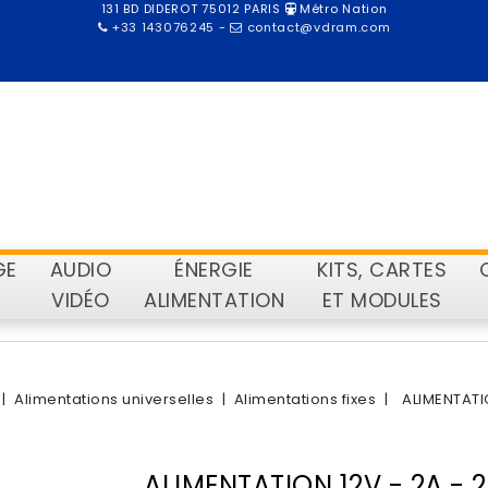
131 BD DIDEROT 75012 PARIS
Métro Nation
+33 143076245
-
contact@vdram.com
GE
AUDIO
ÉNERGIE
KITS, CARTES
VIDÉO
ALIMENTATION
ET MODULES
Alimentations universelles
Alimentations fixes
ALIMENTATI
ALIMENTATION 12V - 2A -