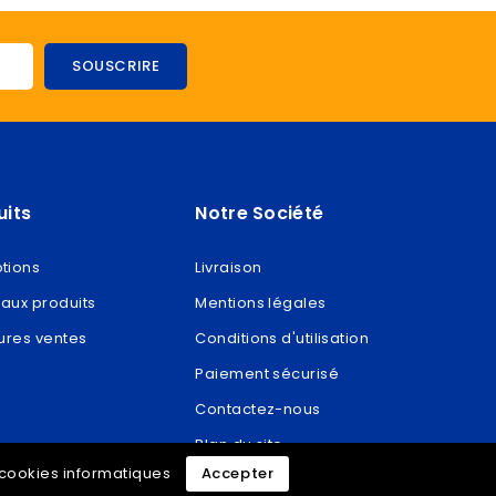
uits
Notre Société
tions
Livraison
aux produits
Mentions légales
ures ventes
Conditions d'utilisation
Paiement sécurisé
Contactez-nous
Plan du site
e cookies informatiques
Accepter
Magasins