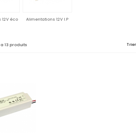
s 12V éco
Alimentations 12V I.P
Trier
y a 13 produits