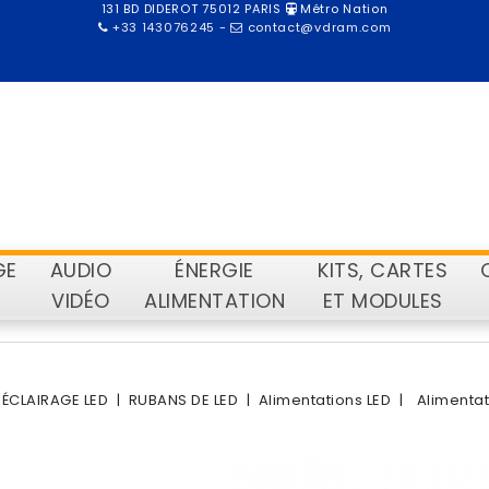
131 BD DIDEROT 75012 PARIS
Métro Nation
+33 143076245
-
contact@vdram.com
GE
AUDIO
ÉNERGIE
KITS, CARTES
VIDÉO
ALIMENTATION
ET MODULES
ÉCLAIRAGE LED
RUBANS DE LED
Alimentations LED
Alimentat