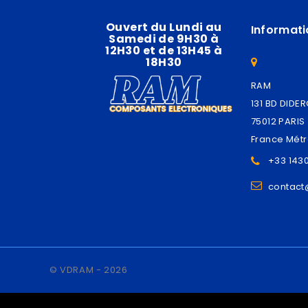
Ouvert du Lundi au
Informati
Samedi de 9H30 à
12H30 et de 13H45 à
18H30
RAM
131 BD DIDE
75012 PARIS
France Métr
+33 143
contac
© VDRAM - 2026