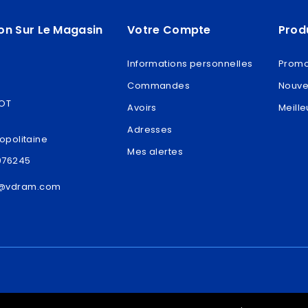
on Sur Le Magasin
Votre Compte
Prod
Informations personnelles
Promo
Commandes
Nouve
ROT
Avoirs
Meille
Adresses
opolitaine
Mes alertes
076245
t@vdram.com