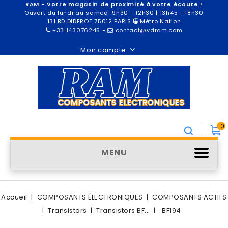
RAM - Votre magasin de proximité à votre écoute !
Ouvert du lundi au samedi 9h30 - 12h30 | 13h45 - 18h30
131 BD DIDEROT 75012 PARIS
Métro Nation
+33 143076245
-
contact@vdram.com
Mon compte
0
MENU
Accueil
COMPOSANTS ÉLECTRONIQUES
COMPOSANTS ACTIFS
Transistors
Transistors BF...
BF194