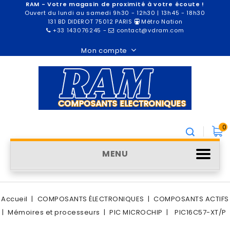
RAM - Votre magasin de proximité à votre écoute !
Ouvert du lundi au samedi 9h30 - 12h30 | 13h45 - 18h30
131 BD DIDEROT 75012 PARIS
Métro Nation
+33 143076245
-
contact@vdram.com
Mon compte
0
MENU
Accueil
COMPOSANTS ÉLECTRONIQUES
COMPOSANTS ACTIFS
Mémoires et processeurs
PIC MICROCHIP
PIC16C57-XT/P