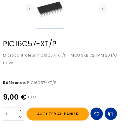
PIC16C57-XT/P
Microcontrôleur PIC16C57-XT/P - MCU 3KB 72 RAM 20 I/O -
DIL28
Référence:
PIC16C57-XT/P
9,00 €
TTC
AJOUTER AU PANIER