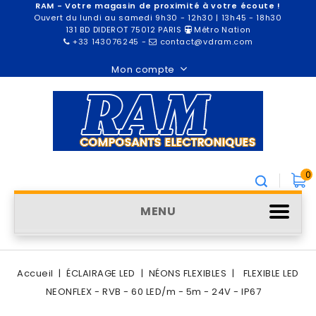
RAM - Votre magasin de proximité à votre écoute !
Ouvert du lundi au samedi 9h30 - 12h30 | 13h45 - 18h30
131 BD DIDEROT 75012 PARIS
Métro Nation
+33 143076245
-
contact@vdram.com
Mon compte
0
MENU
Accueil
ÉCLAIRAGE LED
NÉONS FLEXIBLES
FLEXIBLE LED
NEONFLEX - RVB - 60 LED/m - 5m - 24V - IP67