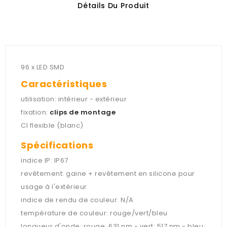
Détails Du Produit
96 x LED SMD
Caractéristiques
utilisation: intérieur - extérieur
fixation:
clips de montage
CI flexible (blanc)
Spécifications
indice IP: IP67
revêtement: gaine + revêtement en silicone pour
usage à l'extérieur
indice de rendu de couleur: N/A
température de couleur: rouge/vert/bleu
longueur d'onde: rouge: 631 nm - vert: 517 nm - bleu: