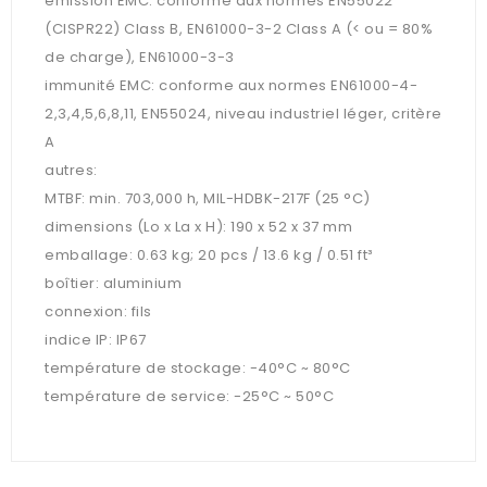
émission EMC: conforme aux normes EN55022
(CISPR22) Class B, EN61000-3-2 Class A (< ou = 80%
de charge), EN61000-3-3
immunité EMC: conforme aux normes EN61000-4-
2,3,4,5,6,8,11, EN55024, niveau industriel léger, critère
A
autres:
MTBF: min. 703,000 h, MIL-HDBK-217F (25 °C)
dimensions (Lo x La x H): 190 x 52 x 37 mm
emballage: 0.63 kg; 20 pcs / 13.6 kg / 0.51 ft³
boîtier: aluminium
connexion: fils
indice IP: IP67
température de stockage: -40°C ~ 80°C
température de service: -25°C ~ 50°C