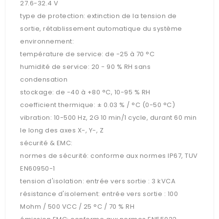
27.6-32.4 V
type de protection: extinction de la tension de
sortie, rétablissement automatique du système
environnement:
température de service: de -25 à 70 °C
humidité de service: 20 - 90 % RH sans
condensation
stockage: de -40 à +80 °C, 10-95 % RH
coefficient thermique: ± 0.03 % / °C (0-50 °C)
vibration: 10-500 Hz, 2G 10 min/1 cycle, durant 60 min
le long des axes X-, Y-, Z
sécurité & EMC:
normes de sécurité: conforme aux normes IP67, TUV
EN60950-1
tension d'isolation: entrée vers sortie : 3 kVCA
résistance d'isolement: entrée vers sortie : 100
Mohm / 500 VCC / 25 °C / 70 % RH