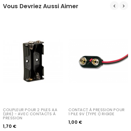
Vous Devriez Aussi Aimer
COUPLEUR POUR 2 PILES AA 
CONTACT À PRESSION POUR 
(LR6) - AVEC CONTACTS À 
1 PILE 9V (TYPE I) RIGIDE
PRESSION
1,00 €
1,70 €