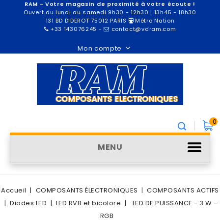
RAM - Votre magasin de proximité à votre écoute !
Ouvert du lundi au samedi 9h30 - 12h30 | 13h45 - 18h30
131 BD DIDEROT 75012 PARIS
Métro Nation
+33 143076245
-
contact@vdram.com
Mon compte
0
MENU
Accueil
COMPOSANTS ÉLECTRONIQUES
COMPOSANTS ACTIFS
Diodes LED
LED RVB et bicolore
LED DE PUISSANCE - 3 W -
RGB