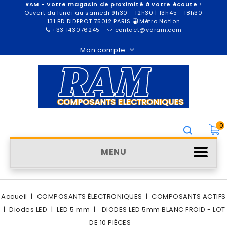
RAM - Votre magasin de proximité à votre écoute !
Ouvert du lundi au samedi 9h30 - 12h30 | 13h45 - 18h30
131 BD DIDEROT 75012 PARIS
Métro Nation
+33 143076245
-
contact@vdram.com
Mon compte
0
MENU
Accueil
COMPOSANTS ÉLECTRONIQUES
COMPOSANTS ACTIFS
Diodes LED
LED 5 mm
DIODES LED 5mm BLANC FROID - LOT
DE 10 PIÈCES