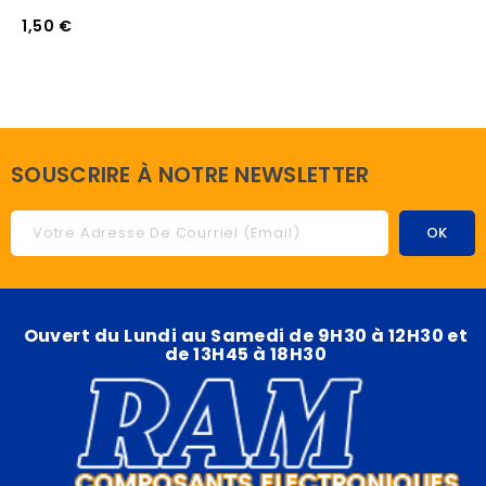
1,50 €
SOUSCRIRE À NOTRE NEWSLETTER
Ouvert du Lundi au Samedi de 9H30 à 12H30 et
de 13H45 à 18H30