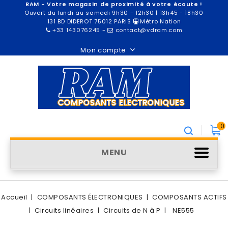
RAM - Votre magasin de proximité à votre écoute !
Ouvert du lundi au samedi 9h30 - 12h30 | 13h45 - 18h30
131 BD DIDEROT 75012 PARIS
Métro Nation
+33 143076245
-
contact@vdram.com
Mon compte
0
MENU
Accueil
COMPOSANTS ÉLECTRONIQUES
COMPOSANTS ACTIFS
Circuits linéaires
Circuits de N à P
NE555