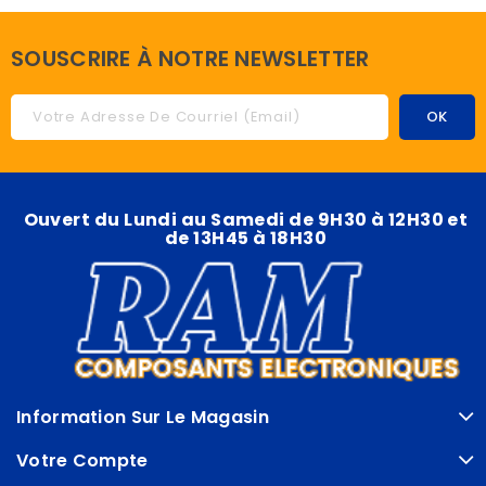
SOUSCRIRE À NOTRE NEWSLETTER
Ouvert du Lundi au Samedi de 9H30 à 12H30 et
de 13H45 à 18H30
Information Sur Le Magasin
Votre Compte