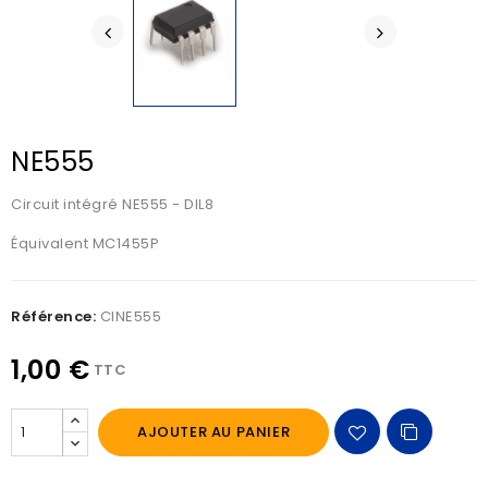
NE555
Circuit intégré NE555 - DIL8
Équivalent MC1455P
Référence:
CINE555
1,00 €
TTC
AJOUTER AU PANIER