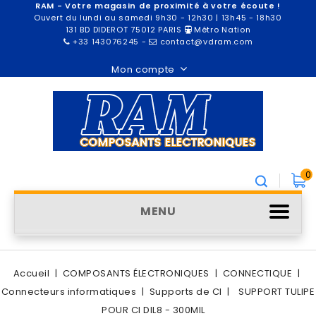
RAM - Votre magasin de proximité à votre écoute !
Ouvert du lundi au samedi 9h30 - 12h30 | 13h45 - 18h30
131 BD DIDEROT 75012 PARIS
Métro Nation
+33 143076245
-
contact@vdram.com
Mon compte
0
MENU
Accueil
COMPOSANTS ÉLECTRONIQUES
CONNECTIQUE
Connecteurs informatiques
Supports de CI
SUPPORT TULIPE
POUR CI DIL8 - 300MIL