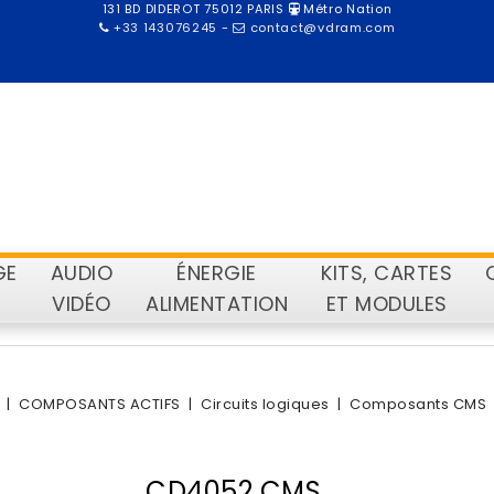
131 BD DIDEROT 75012 PARIS
Métro Nation
+33 143076245
-
contact@vdram.com
GE
AUDIO
ÉNERGIE
KITS, CARTES
VIDÉO
ALIMENTATION
ET MODULES
COMPOSANTS ACTIFS
Circuits logiques
Composants CMS
CD4052 CMS