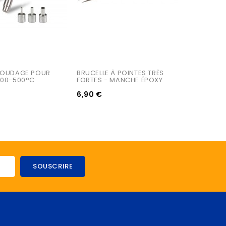
SOUDAGE POUR 
BRUCELLE À POINTES TRÈS 
100-500°C
FORTES - MANCHE ÉPOXY
6,90 €