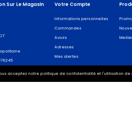
on Sur Le Magasin
Votre Compte
Prod
Informations personnelles
Promo
Commandes
Nouve
ROT
Avoirs
Meille
Adresses
opolitaine
Mes alertes
076245
t@vdram.com
ous acceptez notre politique de confidentialité et l'utilisation d