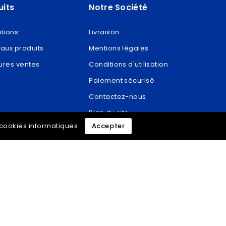
uits
Notre Société
tions
Livraison
aux produits
Mentions légales
ures ventes
Conditions d'utilisation
Paiement sécurisé
Contactez-nous
Plan du site
e cookies informatiques
Accepter
Magasins