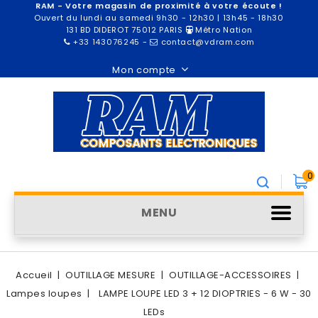
RAM - Votre magasin de proximité à votre écoute !
Ouvert du lundi au samedi 9h30 - 12h30 | 13h45 - 18h30
131 BD DIDEROT 75012 PARIS
Métro Nation
+33 143076245
-
contact@vdram.com
Mon compte
0
MENU
Accueil
OUTILLAGE MESURE
OUTILLAGE-ACCESSOIRES
Lampes loupes
LAMPE LOUPE LED 3 + 12 DIOPTRIES - 6 W - 30
LEDs