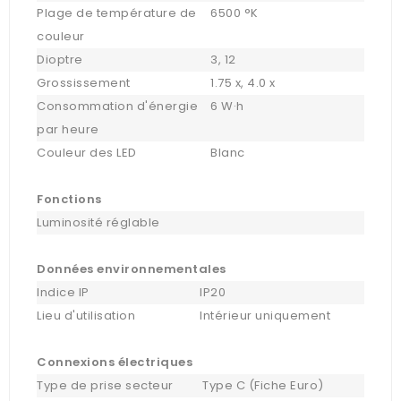
Plage de température de
6500 °K
couleur
Dioptre
3, 12
Grossissement
1.75 x, 4.0 x
Consommation d'énergie
6 W·h
par heure
Couleur des LED
Blanc
Fonctions
Luminosité réglable
Données environnementales
Indice IP
IP20
Lieu d'utilisation
Intérieur uniquement
Connexions électriques
Type de prise secteur
Type C (Fiche Euro)