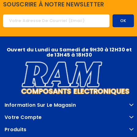
SOUSCRIRE À NOTRE NEWSLETTER
Ouvert du Lundi au Samedi de 9H30 à 12H30 et
de 13H45 à 18H30
Information Sur Le Magasin
Votre Compte
Produits