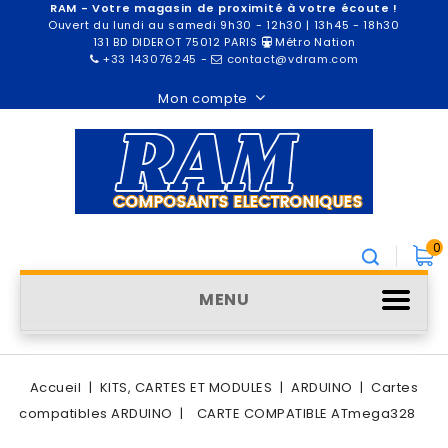
RAM - Votre magasin de proximité à votre écoute !
Ouvert du lundi au samedi 9h30 - 12h30 | 13h45 - 18h30
131 BD DIDEROT 75012 PARIS
Métro Nation
+33 143076245
-
contact@vdram.com
Mon compte
0
MENU
Accueil
KITS, CARTES ET MODULES
ARDUINO
Cartes
compatibles ARDUINO
CARTE COMPATIBLE ATmega328