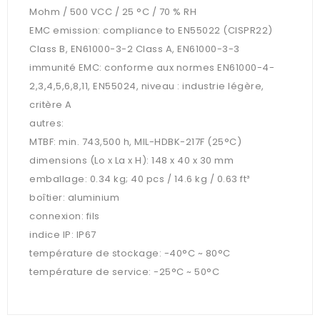
Mohm / 500 VCC / 25 °C / 70 % RH
EMC emission: compliance to EN55022 (CISPR22)
Class B, EN61000-3-2 Class A, EN61000-3-3
immunité EMC: conforme aux normes EN61000-4-
2,3,4,5,6,8,11, EN55024, niveau : industrie légère,
critère A
autres:
MTBF: min. 743,500 h, MIL-HDBK-217F (25°C)
dimensions (Lo x La x H): 148 x 40 x 30 mm
emballage: 0.34 kg; 40 pcs / 14.6 kg / 0.63 ft³
boîtier: aluminium
connexion: fils
indice IP: IP67
température de stockage: -40°C ~ 80°C
température de service: -25°C ~ 50°C