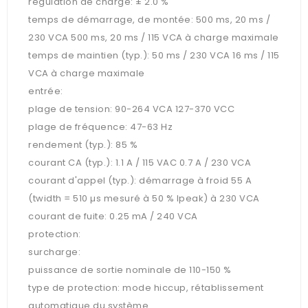
régulation de charge: ± 2.0 %
temps de démarrage, de montée: 500 ms, 20 ms /
230 VCA 500 ms, 20 ms / 115 VCA à charge maximale
temps de maintien (typ.): 50 ms / 230 VCA 16 ms / 115
VCA à charge maximale
entrée:
plage de tension: 90-264 VCA 127-370 VCC
plage de fréquence: 47-63 Hz
rendement (typ.): 85 %
courant CA (typ.): 1.1 A / 115 VAC 0.7 A / 230 VCA
courant d'appel (typ.): démarrage à froid 55 A
(twidth = 510 µs mesuré à 50 % Ipeak) à 230 VCA
courant de fuite: 0.25 mA / 240 VCA
protection:
surcharge:
puissance de sortie nominale de 110-150 %
type de protection: mode hiccup, rétablissement
automatique du système