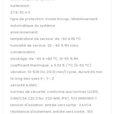
surtension:
27.6-32.4 V
type de protection: mode hiccup, rétablissement
automatique du système
environnement:
température de service: de -30 à 65 °C
humidité de service: 20 - 90 % RH sans
condensation
stockage: de -40 à +80 °C, 10-95 % RH
coefficient thermique: ± 0.03 % / °C (0-50 °C)
vibration: 10-500 Hz, 2G 10 min/1 cycle, durant 60 min
le long des axes X-, Y-, Z
sécurité & EMC:
normes de sécurité: conforme aux normes UL1310,
CAN/CSA C22.2 No. 223-M91, IP67, TUV EN60950-1
tension d'isolation: entrée vers sortie : 3 kVCA
résistance d'isolement: entrée vers sortie : 100