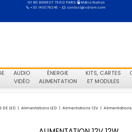
131 BD DIDEROT 75012 PARIS
Métro Nation
+33 143076245
-
contact@vdram.com
GE
AUDIO
ÉNERGIE
KITS, CARTES
VIDÉO
ALIMENTATION
ET MODULES
 DE LED
Alimentations LED
Alimentations 12V
Alimentations 
ALIMENTATION 12V 12W