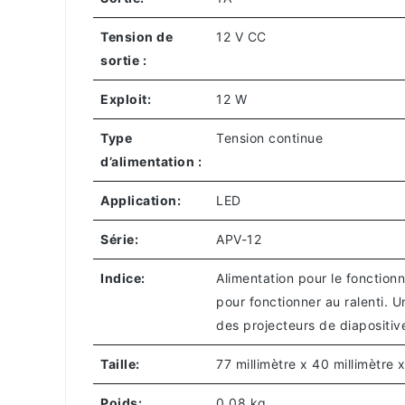
Tension de
12 V CC
sortie :
Exploit:
12 W
Type
Tension continue
d’alimentation :
Application:
LED
Série:
APV-12
Indice:
Alimentation pour le fonction
pour fonctionner au ralenti. U
des projecteurs de diapositiv
Taille:
77 millimètre x 40 millimètre 
Poids:
0,08 kg