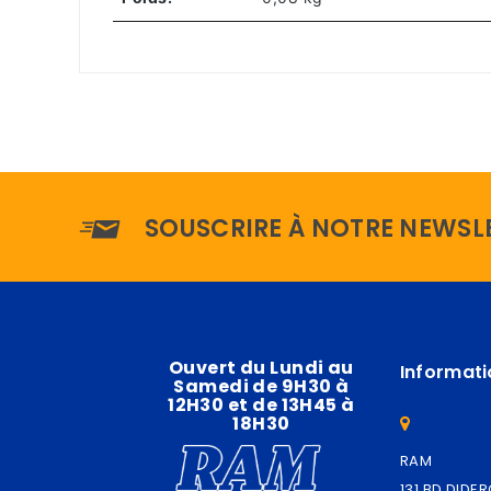
SOUSCRIRE À NOTRE NEWSL
Ouvert du Lundi au
Informati
Samedi de 9H30 à
12H30 et de 13H45 à
18H30
RAM
131 BD DIDE