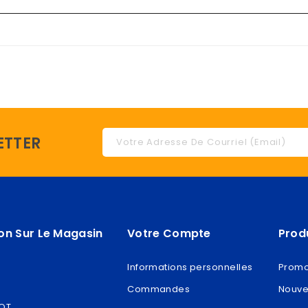
ETTER
on Sur Le Magasin
Votre Compte
Prod
Informations personnelles
Promo
Commandes
Nouve
ROT