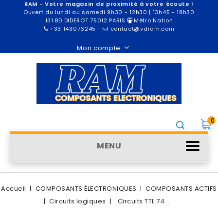
RAM - Votre magasin de proximité à votre écoute !
Ouvert du lundi au samedi 9h30 - 12h30 | 13h45 - 18h30
131 BD DIDEROT 75012 PARIS
Métro Nation
+33 143076245
-
contact@vdram.com
Mon compte
0
MENU
Accueil
COMPOSANTS ÉLECTRONIQUES
COMPOSANTS ACTIFS
Circuits logiques
Circuits TTL 74...