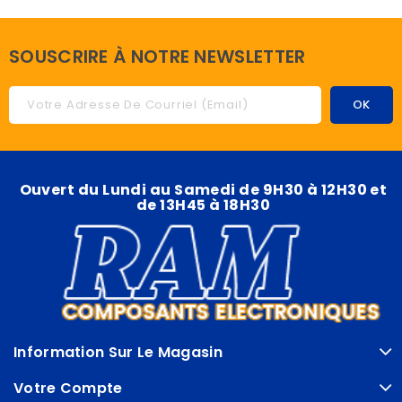
SOUSCRIRE À NOTRE NEWSLETTER
Ouvert du Lundi au Samedi de 9H30 à 12H30 et
de 13H45 à 18H30
Information Sur Le Magasin
Votre Compte