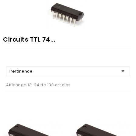
Circuits TTL 74...

Pertinence
Affichage 13-24 de 130 articles
AJOUTER AU PANIER
AJOUTER AU PANIER