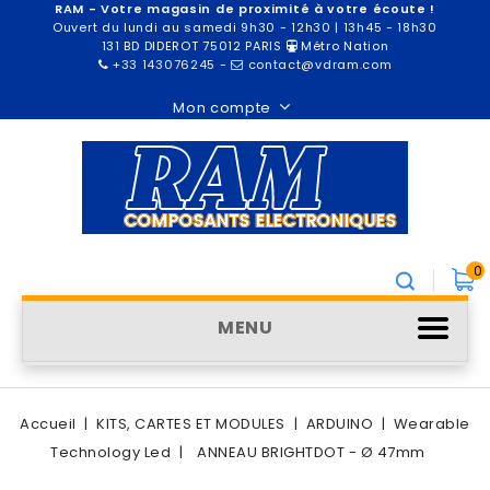
RAM - Votre magasin de proximité à votre écoute !
Ouvert du lundi au samedi 9h30 - 12h30 | 13h45 - 18h30
131 BD DIDEROT 75012 PARIS
Métro Nation
+33 143076245
-
contact@vdram.com
Mon compte
0
MENU
Accueil
KITS, CARTES ET MODULES
ARDUINO
Wearable
Technology Led
ANNEAU BRIGHTDOT - Ø 47mm