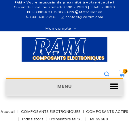
RAM - Votre magasin de proximité à votre écoute !
Ouvert du lundi au samedi 9h30 - 12h30 | 13h45 - 18h30
131 BD DIDEROT 75012 PARIS
Métro Nation
+33 143076245
-
contact@vdram.com
Mon compte
0
MENU
Accueil
COMPOSANTS ÉLECTRONIQUES
COMPOSANTS ACTIFS
Transistors
Transistors MPS...
MPS9680