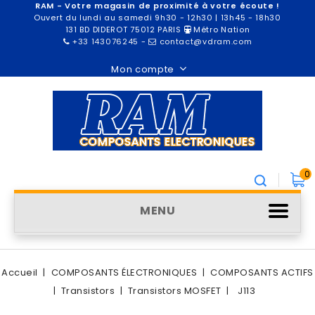
RAM - Votre magasin de proximité à votre écoute !
Ouvert du lundi au samedi 9h30 - 12h30 | 13h45 - 18h30
131 BD DIDEROT 75012 PARIS
Métro Nation
+33 143076245
-
contact@vdram.com
Mon compte
0
MENU
Accueil
COMPOSANTS ÉLECTRONIQUES
COMPOSANTS ACTIFS
Transistors
Transistors MOSFET
J113