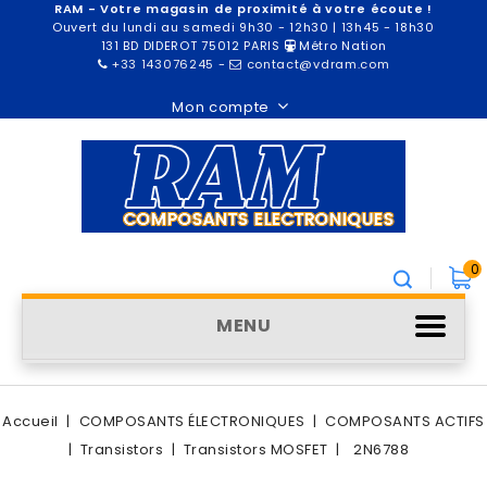
RAM - Votre magasin de proximité à votre écoute !
Ouvert du lundi au samedi 9h30 - 12h30 | 13h45 - 18h30
131 BD DIDEROT 75012 PARIS
Métro Nation
+33 143076245
-
contact@vdram.com
Mon compte
0
MENU
Accueil
COMPOSANTS ÉLECTRONIQUES
COMPOSANTS ACTIFS
Transistors
Transistors MOSFET
2N6788