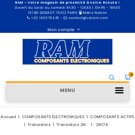
RAM - Votre magasin de proximité à votre écoute !
Ouvert du lundi au samedi 9h30 - 12h30 | 13h45 - 18h30
131 BD DIDEROT 75012 PARIS
Métro Nation
+33 143076245
-
contact@vdram.com
Mon compte
0
MENU
Accueil
COMPOSANTS ÉLECTRONIQUES
COMPOSANTS ACTIFS
Transistors
Transistors 2N...
2N174