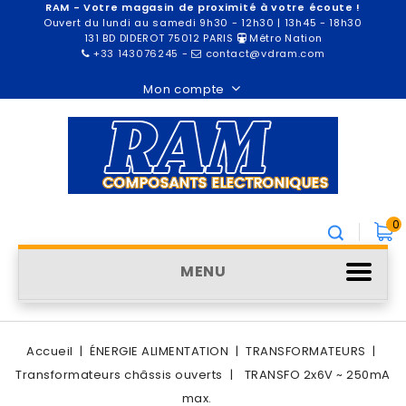
RAM - Votre magasin de proximité à votre écoute !
Ouvert du lundi au samedi 9h30 - 12h30 | 13h45 - 18h30
131 BD DIDEROT 75012 PARIS
Métro Nation
+33 143076245
-
contact@vdram.com
Mon compte
0
MENU
Accueil
ÉNERGIE ALIMENTATION
TRANSFORMATEURS
Transformateurs châssis ouverts
TRANSFO 2x6V ~ 250mA
max.