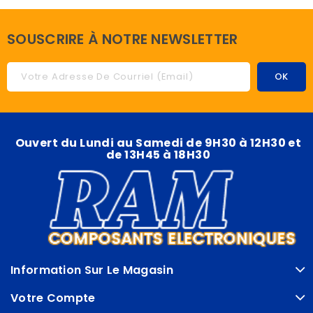
SOUSCRIRE À NOTRE NEWSLETTER
Ouvert du Lundi au Samedi de 9H30 à 12H30 et
de 13H45 à 18H30
Information Sur Le Magasin
Votre Compte