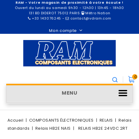
RAM - Votre magasin de proximité à votre écoute !
Ouvert du lundi au samedi 9h30 - 12h30 | 13h45 - 18h30
131 BD DIDEROT 75012 PARIS
Métro Nation
+33 143076245
-
contact@vdram.com
Mon compte
0
MENU
Accueil
COMPOSANTS ÉLECTRONIQUES
RELAIS
Relais
standards
Relais HB2E NAIS
RELAIS HB2E 24VDC 2RT