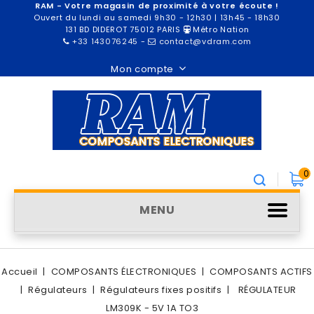
RAM - Votre magasin de proximité à votre écoute !
Ouvert du lundi au samedi 9h30 - 12h30 | 13h45 - 18h30
131 BD DIDEROT 75012 PARIS
Métro Nation
+33 143076245
-
contact@vdram.com
Mon compte
0
MENU
Accueil
COMPOSANTS ÉLECTRONIQUES
COMPOSANTS ACTIFS
Régulateurs
Régulateurs fixes positifs
RÉGULATEUR
LM309K - 5V 1A TO3