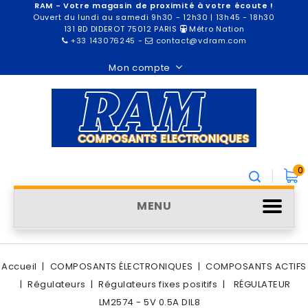
RAM - Votre magasin de proximité à votre écoute !
Ouvert du lundi au samedi 9h30 - 12h30 | 13h45 - 18h30
131 BD DIDEROT 75012 PARIS
Métro Nation
+33 143076245
-
contact@vdram.com
Mon compte
0
MENU
Accueil
COMPOSANTS ÉLECTRONIQUES
COMPOSANTS ACTIFS
Régulateurs
Régulateurs fixes positifs
RÉGULATEUR
LM2574 - 5V 0.5A DIL8