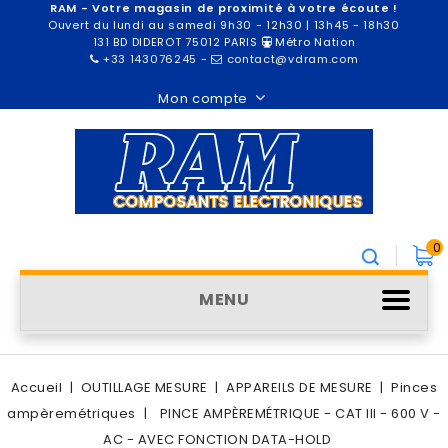
RAM - Votre magasin de proximité à votre écoute !
Ouvert du lundi au samedi 9h30 - 12h30 | 13h45 - 18h30
131 BD DIDEROT 75012 PARIS
Métro Nation
+33 143076245
-
contact@vdram.com
Mon compte
0
MENU
Accueil
OUTILLAGE MESURE
APPAREILS DE MESURE
Pinces
ampèremétriques
PINCE AMPÈREMÉTRIQUE - CAT III - 600 V -
AC - AVEC FONCTION DATA-HOLD