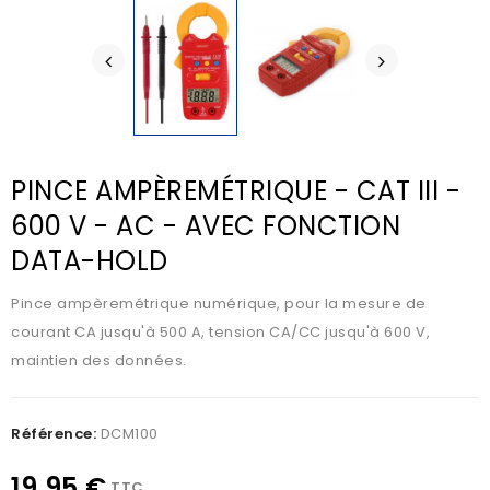
PINCE AMPÈREMÉTRIQUE - CAT III -
600 V - AC - AVEC FONCTION
DATA-HOLD
Pince ampèremétrique numérique, pour la mesure de
courant CA jusqu'à 500 A, tension CA/CC jusqu'à 600 V,
maintien des données.
Référence:
DCM100
19,95 €
TTC