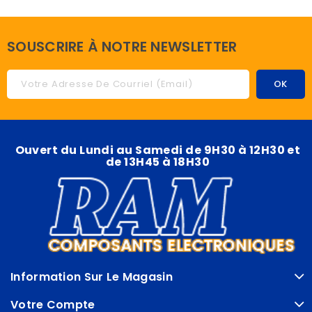
SOUSCRIRE À NOTRE NEWSLETTER
Ouvert du Lundi au Samedi de 9H30 à 12H30 et
de 13H45 à 18H30
Information Sur Le Magasin
Votre Compte