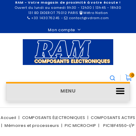
RAM - Votre magasin de proximité à votre écoute !
Ouvert du lundi au samedi 9h30 - 12h30 | 13h45 - 18h30
131 BD DIDEROT 75012 PARIS
Métro Nation
+33 143076245
-
contact@vdram.com
Mon compte
0
MENU
Accueil
COMPOSANTS ÉLECTRONIQUES
COMPOSANTS ACTIFS
Mémoires et processeurs
PIC MICROCHIP
PIC18F4550-I/P