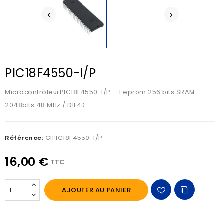
PIC18F4550-I/P
MicrocontrôleurPIC18F4550-I/P - Eeprom 256 bits SRAM
2048bits 48 MHz / DIL40
Référence:
CIPIC18F4550-I/P
16,00 €
TTC
AJOUTER AU PANIER