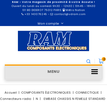
RAM - Votre magasin de proximité à votre écoute !
Ouvert du lundi au samedi 9h30 - 12h30 | 13h45 - 18h30
131 BD DIDEROT 75012 PARIS
Métro Nation
+33 143076245
-
contact@vdram.com
Mon compte
0
MENU
Accueil
COMPOSANTS ÉLECTRONIQUES
CONNECTIQUE
Connecteurs radio
N
EMBASE CHASSIS N FEMELLE STANDARD