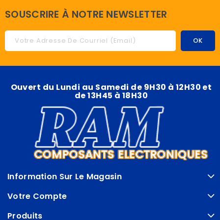
SOUSCRIRE À NOTRE NEWSLETTER
Ouvert du Lundi au Samedi de 9H30 à 12H30 et
de 13H45 à 18H30
Information Sur Le Magasin
Votre Compte
Produits