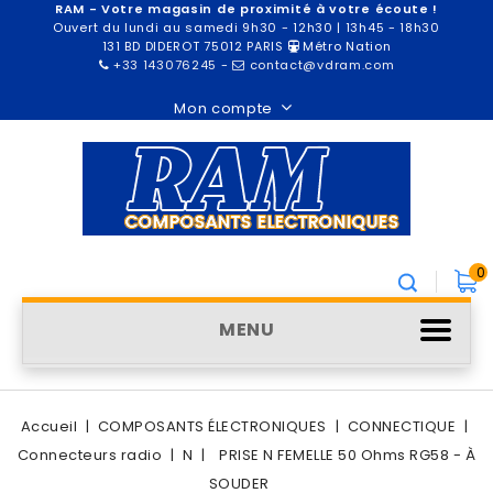
RAM - Votre magasin de proximité à votre écoute !
Ouvert du lundi au samedi 9h30 - 12h30 | 13h45 - 18h30
131 BD DIDEROT 75012 PARIS
Métro Nation
+33 143076245
-
contact@vdram.com
Mon compte
0
MENU
Accueil
COMPOSANTS ÉLECTRONIQUES
CONNECTIQUE
Connecteurs radio
N
PRISE N FEMELLE 50 Ohms RG58 - À
SOUDER