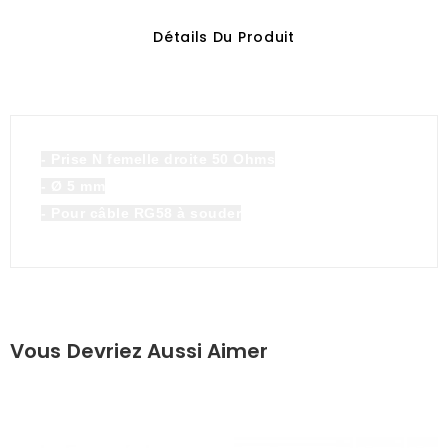
Détails Du Produit
- Prise N femelle droite 50 Ohms
- Ø 5 mm
- Pour câble RG58 à souder
Vous Devriez Aussi Aimer