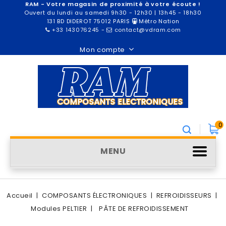
RAM - Votre magasin de proximité à votre écoute !
Ouvert du lundi au samedi 9h30 - 12h30 | 13h45 - 18h30
131 BD DIDEROT 75012 PARIS
Métro Nation
+33 143076245
-
contact@vdram.com
Mon compte
0
MENU
Accueil
COMPOSANTS ÉLECTRONIQUES
REFROIDISSEURS
Modules PELTIER
PÂTE DE REFROIDISSEMENT