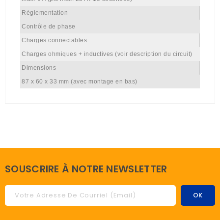
Réglementation
Contrôle de phase
Charges connectables
Charges ohmiques + inductives (voir description du circuit)
Dimensions
87 x 60 x 33 mm (avec montage en bas)
SOUSCRIRE À NOTRE NEWSLETTER