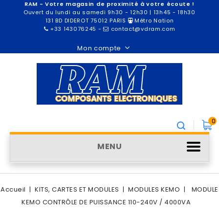
RAM - Votre magasin de proximité à votre écoute !
Ouvert du lundi au samedi 9h30 - 12h30 | 13h45 - 18h30
131 BD DIDEROT 75012 PARIS
Métro Nation
+33 143076245
-
contact@vdram.com
Mon compte
0
MENU
Accueil
KITS, CARTES ET MODULES
MODULES KEMO
MODULE
KEMO CONTRÔLE DE PUISSANCE 110-240V / 4000VA