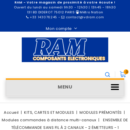
RAM - Votre magasin de proximité à votre écoute !
Ouvert du lundi au samedi 9h30 - 12h30 | 13h45 - 18h30
131 BD DIDEROT 75012 PARIS
Métro Nation
+33 143076245
-
contact@vdram.com
Mon compte
0
MENU
Accueil
KITS, CARTES ET MODULES
MODULES PRÉMONTÉS
Modules commandes à distance multi-canaux
ENSEMBLE DE
TÉLÉCOMMANDE SANS FIL À 2 CANAUX - 2 ÉMETTEURS - 1