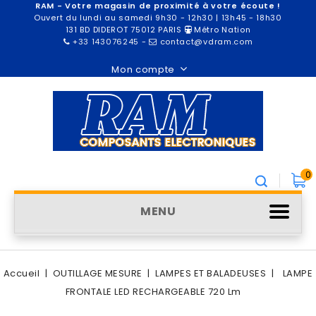
RAM - Votre magasin de proximité à votre écoute !
Ouvert du lundi au samedi 9h30 - 12h30 | 13h45 - 18h30
131 BD DIDEROT 75012 PARIS
Métro Nation
+33 143076245
-
contact@vdram.com
Mon compte
0
MENU
Accueil
OUTILLAGE MESURE
LAMPES ET BALADEUSES
LAMPE
FRONTALE LED RECHARGEABLE 720 Lm