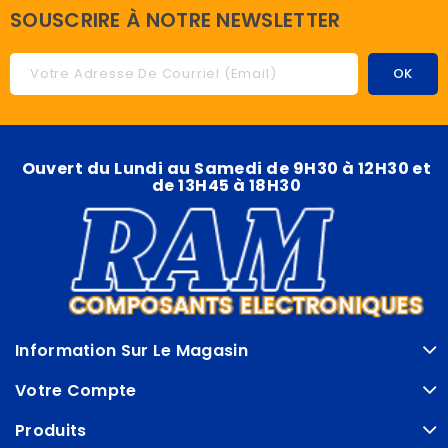
SOUSCRIRE À NOTRE NEWSLETTER
Ouvert du Lundi au Samedi de 9H30 à 12H30 et
de 13H45 à 18H30
Information Sur Le Magasin
Votre Compte
Produits