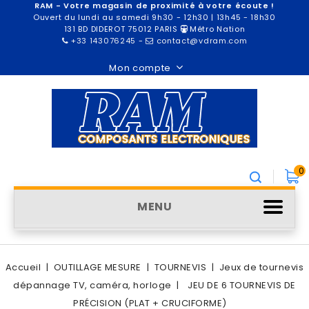
RAM - Votre magasin de proximité à votre écoute !
Ouvert du lundi au samedi 9h30 - 12h30 | 13h45 - 18h30
131 BD DIDEROT 75012 PARIS
Métro Nation
+33 143076245
-
contact@vdram.com
Mon compte
0
MENU
Accueil
OUTILLAGE MESURE
TOURNEVIS
Jeux de tournevis
dépannage TV, caméra, horloge
JEU DE 6 TOURNEVIS DE
PRÉCISION (PLAT + CRUCIFORME)