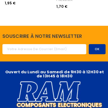
1,95 €
1,70 €
SOUSCRIRE À NOTRE NEWSLETTER
Ouvert du Lundi au Samedi de 9H30 à 12H30 et
de 13H45 à 18H30