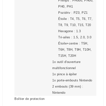
Phillips : PH000, PH00,
PH0, PH1
Pozidriv : PZ0, PZ1
Étoile : T4, T5, T6, T7,
T8, T9, T10, T15, T20
Hexagone : 1.3
Tri-ailes : 1.5, 2.0, 3.0
Étoile+centre : T5H,
T6H, T8H, T9H, T10H,
T15H, T20H
1x outil d'ouverture
multifonctionnel
1x pince à épiler
1x porte-embouts Nintendo
2 embouts (39 mm) :
Nintendo
Boîtier de protection