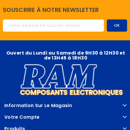
SOUSCRIRE À NOTRE NEWSLETTER
Ouvert du Lundi au Samedi de 9H30 à 12H30 et
de 13H45 à 18H30
Information Sur Le Magasin
Votre Compte
Produits