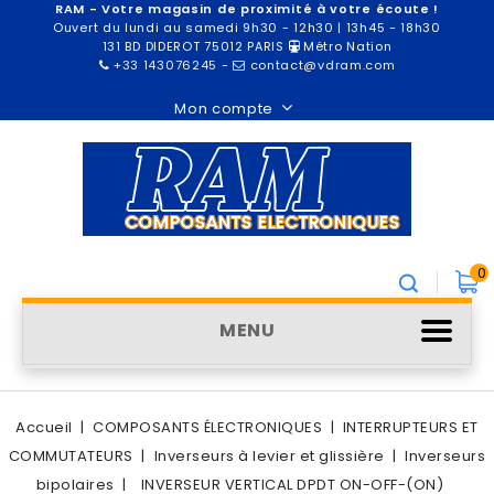
RAM - Votre magasin de proximité à votre écoute !
Ouvert du lundi au samedi 9h30 - 12h30 | 13h45 - 18h30
131 BD DIDEROT 75012 PARIS
Métro Nation
+33 143076245
-
contact@vdram.com
Mon compte
0
MENU
Accueil
COMPOSANTS ÉLECTRONIQUES
INTERRUPTEURS ET
COMMUTATEURS
Inverseurs à levier et glissière
Inverseurs
bipolaires
INVERSEUR VERTICAL DPDT ON-OFF-(ON)