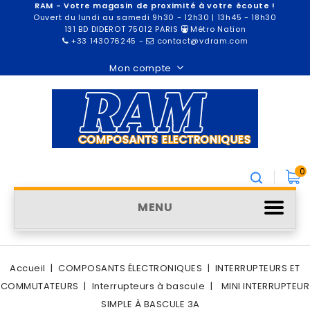
RAM - Votre magasin de proximité à votre écoute !
Ouvert du lundi au samedi 9h30 - 12h30 | 13h45 - 18h30
131 BD DIDEROT 75012 PARIS
Métro Nation
+33 143076245
-
contact@vdram.com
Mon compte
0
MENU
Accueil
COMPOSANTS ÉLECTRONIQUES
INTERRUPTEURS ET
COMMUTATEURS
Interrupteurs à bascule
MINI INTERRUPTEUR
SIMPLE À BASCULE 3A