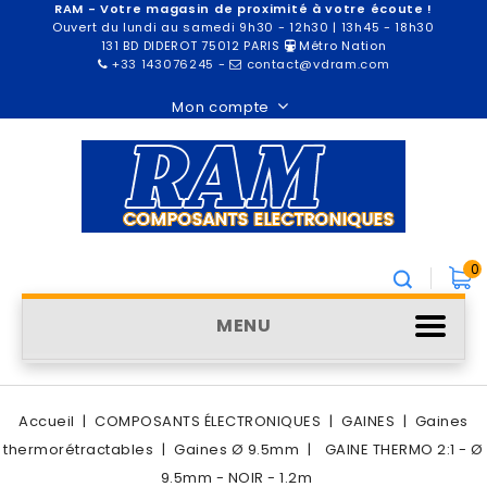
RAM - Votre magasin de proximité à votre écoute !
Ouvert du lundi au samedi 9h30 - 12h30 | 13h45 - 18h30
131 BD DIDEROT 75012 PARIS
Métro Nation
+33 143076245
-
contact@vdram.com
Mon compte
0
MENU
Accueil
COMPOSANTS ÉLECTRONIQUES
GAINES
Gaines
thermorétractables
Gaines Ø 9.5mm
GAINE THERMO 2:1 - Ø
9.5mm - NOIR - 1.2m