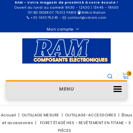
RAM - Votre magasin de proximité à votre écoute !
Ouvert du lundi au samedi 9h30 - 12h30 | 13h45 - 18h30
131 BD DIDEROT 75012 PARIS
Métro Nation
+33 143076245
-
contact@vdram.com
Mon compte
0
MENU
Accueil
OUTILLAGE MESURE
OUTILLAGE-ACCESSOIRES
Étaux
et accessoires
FORET ÉTAGÉ HSS - REVÊTEMENT EN TITANE - 3
PIÈCES