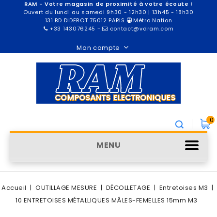
RAM - Votre magasin de proximité à votre écoute !
Ouvert du lundi au samedi 9h30 - 12h30 | 13h45 - 18h30
131 BD DIDEROT 75012 PARIS
Métro Nation
+33 143076245
-
contact@vdram.com
Mon compte
0
MENU
Accueil
OUTILLAGE MESURE
DÉCOLLETAGE
Entretoises M3
10 ENTRETOISES MÉTALLIQUES MÂLES-FEMELLES 15mm M3