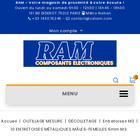
RAM - Votre magasin de proximité à votre écoute !
Ouvert du lundi au samedi 9h30 - 12h30 | 13h45 - 18h30
131 BD DIDEROT 75012 PARIS
Métro Nation
+33 143076245
-
contact@vdram.com
Mon compte
0
MENU
Accueil
OUTILLAGE MESURE
DÉCOLLETAGE
Entretoises M3
10 ENTRETOISES MÉTALLIQUES MÂLES-FEMELLES 5mm M3