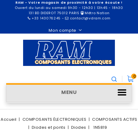
RAM - Votre magasin de proximité à votre écoute !
Ouvert du lundi au samedi 9h30 - 12h30 | 13h45 - 18h30
131 BD DIDEROT 75012 PARIS
Métro Nation
+33 143076245
-
contact@vdram.com
Mon compte
0
MENU
Accueil
COMPOSANTS ÉLECTRONIQUES
COMPOSANTS ACTIFS
Diodes et ponts
Diodes
1N5819